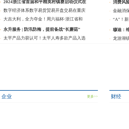
2024浙江省首届和平精英村镇赛启动仪式在
消费风险
·
·
数字经济体系数字易货贸易开盘交易在重庆
金融消
·
·
大吉大利，全力夺金！周六福杯·浙江省和
“A”！
·
·
永升服务 | 防汛防梅，提前备战“长蘑菇”
穆迪：
·
·
太平产品力获认可！太平人寿多款产品入选
龙游湖
·
·
企业
财经
更多>>