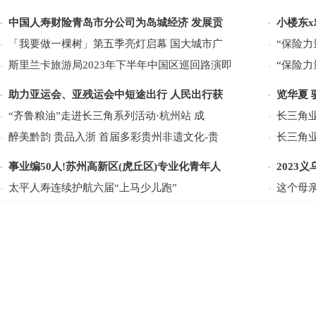
中国人寿财险青岛市分公司为岛城经济 发展贡
小楼东
·
·
「我要做一棵树」第五季亮灯启幕 国大城市广
“保险
·
·
斯里兰卡旅游局2023年下半年中国区巡回路演即
“保险
·
·
助力亚运会、亚残运会中短途出行 人民出行获
览华夏 
·
·
“齐鲁粮油”走进长三角系列活动·杭州站 成
长三角
·
·
醉美黔韵 贵品入浙 首届多彩贵州非遗文化-贵
长三角
·
·
事业编50人!苏州高新区(虎丘区)专业化青年人
2023
·
·
太平人寿连续护航六届“上马少儿跑”
这个母亲
·
·