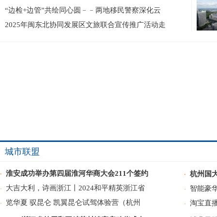
“边检+边管”共绘同心圆﹣﹣两地移民警察深化云
2025年闽东北协同发展区文旅联合宣传推广活动走
城市联盟
淮安成功举办第四届淮河华商大会211个签约
杭州国
·
·
大吉大利，诗画浙江丨2024和平精英浙江省
智能豪华
·
·
览华夏 驭昆仑 凯翼昆仑试驾体验营（杭州
淘宝直
·
·