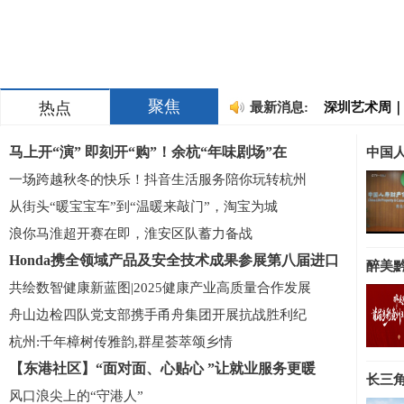
淮安浪里马
梦·
2026爱拼日
火气
其他家在接
TATA木门
一套硬
smart品
然，以降
邵逸夫医院“
精灵6号
聚焦
热点
最新消息:
深圳艺术周｜
深圳艺术周｜
论坛启
守护安心消
论坛启
马上开“演” 即刻开“购”！余杭“年味剧场”在
中国
暑期实践｜誓
嘉兴中
淮安浪里马
梦·
一场跨越秋冬的快乐！抖音生活服务陪你玩转杭州
2026爱拼日
火气
其他家在接
从街头“暖宝宝车”到“温暖来敲门”，淘宝为城
TATA木门
一套硬
浪你马淮超开赛在即，淮安区队蓄力备战
smart品
然，以降
邵逸夫医院“
精灵6号
Honda携全领域产品及安全技术成果参展第八届进口
醉美黔
深圳艺术周｜
深圳艺术周｜
论坛启
共绘数智健康新蓝图|2025健康产业高质量合作发展
守护安心消
论坛启
舟山边检四队党支部携手甬舟集团开展抗战胜利纪
嘉兴中
杭州:千年樟树传雅韵,群星荟萃颂乡情
【东港社区】“面对面、心贴心 ”让就业服务更暖
长三
风口浪尖上的“守港人”