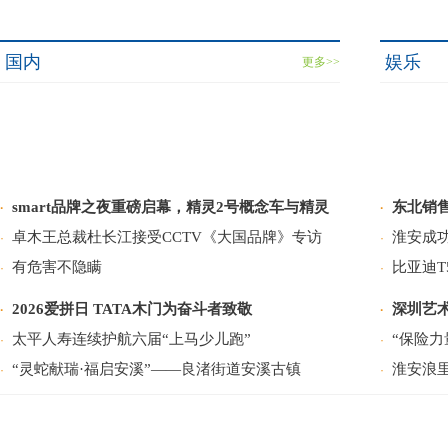
国内
娱乐
更多>>
smart品牌之夜重磅启幕，精灵2号概念车与精灵
东北销售
·
·
卓木王总裁杜长江接受CCTV《大国品牌》专访
淮安成
·
·
有危害不隐瞒
比亚迪
·
·
2026爱拼日 TATA木门为奋斗者致敬
深圳艺术
·
·
太平人寿连续护航六届“上马少儿跑”
“保险
·
·
“灵蛇献瑞·福启安溪”——良渚街道安溪古镇
淮安浪
·
·